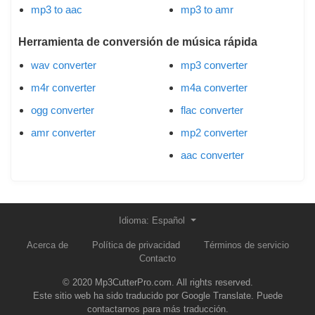
mp3 to aac
mp3 to amr
Herramienta de conversión de música rápida
wav converter
mp3 converter
m4r converter
m4a converter
ogg converter
flac converter
amr converter
mp2 converter
aac converter
Idioma: Español
Acerca de
Política de privacidad
Términos de servicio
Contacto
© 2020 Mp3CutterPro.com. All rights reserved.
Este sitio web ha sido traducido por Google Translate. Puede
contactarnos para más traducción.