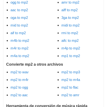
ogg to mp2
amr to mp2
aac to mp2
aiff to mp2
oga to mp2
3ga to mp2
mid to mp2
midi to mp2
aif to mp2
rmi to mp2
m4b to mp2
aifc to mp2
m4r to mp2
m4p to mp2
m4a to mp2
mp1 to mp2
Convierte mp2 a otros archivos
mp2 to wav
mp2 to mp3
mp2 to m4r
mp2 to m4a
mp2 to ogg
mp2 to flac
mp2 to aac
mp2 to amr
Herramienta de conversión de música rápida