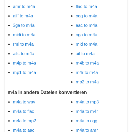
amr to m4a
flac to m4a
aiff to m4a
ogg to m4a
3ga to m4a
aac to m4a
midi to m4a
oga to m4a
rmi to m4a
mid to m4a
aifc to m4a
aif to m4a
m4p to m4a
m4b to m4a
mp1 to m4a
m4r to m4a
mp2 to m4a
m4a in andere Dateien konvertieren
m4a to wav
m4a to mp3
m4a to flac
m4a to m4r
m4a to mp2
m4a to ogg
m4a to aac
m4a to amr