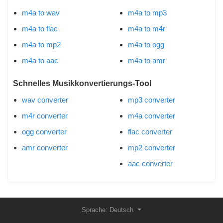
m4a to wav
m4a to mp3
m4a to flac
m4a to m4r
m4a to mp2
m4a to ogg
m4a to aac
m4a to amr
Schnelles Musikkonvertierungs-Tool
wav converter
mp3 converter
m4r converter
m4a converter
ogg converter
flac converter
amr converter
mp2 converter
aac converter
Sprache: Deutsch