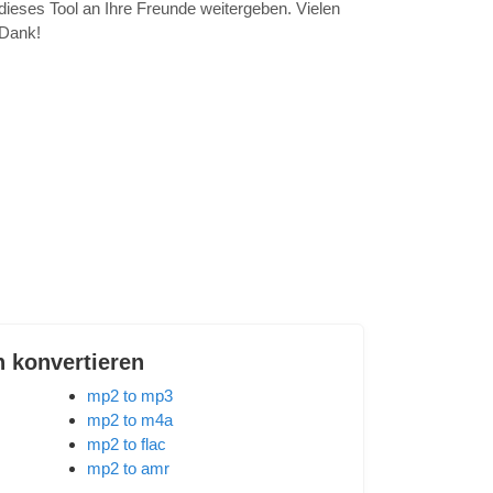
dieses Tool an Ihre Freunde weitergeben. Vielen
Dank!
n konvertieren
mp2 to mp3
mp2 to m4a
mp2 to flac
mp2 to amr