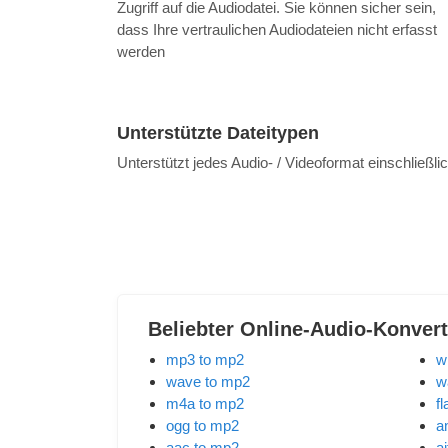
Zugriff auf die Audiodatei. Sie können sicher sein,
dass Ihre vertraulichen Audiodateien nicht erfasst
werden
Unterstützte Dateitypen
Unterstützt jedes Audio- / Videoformat einschließli
Beliebter Online-Audio-Konvert
mp3 to mp2
w
wave to mp2
w
m4a to mp2
f
ogg to mp2
a
aac to mp2
ai