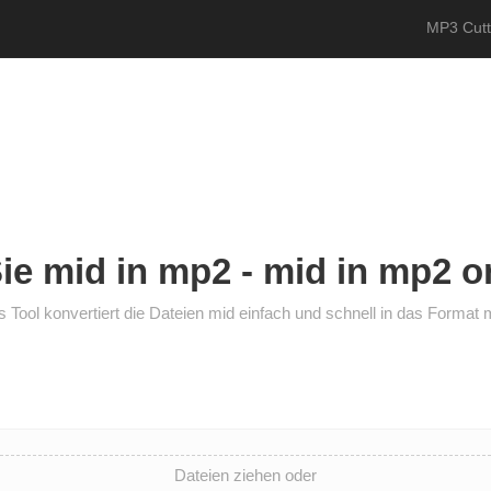
MP3 Cutt
ie mid in mp2 - mid in mp2 o
 Tool konvertiert die Dateien mid einfach und schnell in das Format
Dateien ziehen oder