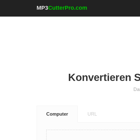
MP3
CutterPro.com
Konvertieren S
Das
Computer
URL