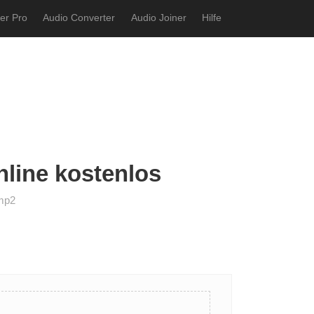
er Pro
Audio Converter
Audio Joiner
Hilfe
nline kostenlos
 mp2