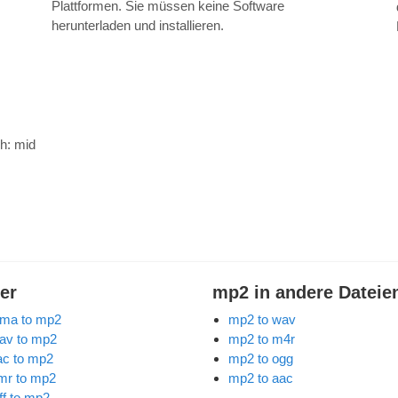
Plattformen. Sie müssen keine Software
herunterladen und installieren.
ch:
mid
er
mp2 in andere Dateie
ma to mp2
mp2 to wav
av to mp2
mp2 to m4r
lac to mp2
mp2 to ogg
mr to mp2
mp2 to aac
ff to mp2