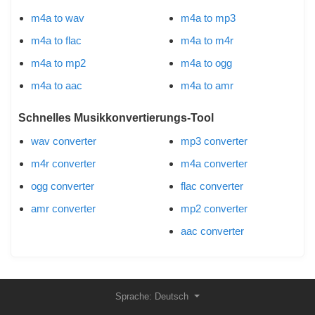
m4a to wav
m4a to mp3
m4a to flac
m4a to m4r
m4a to mp2
m4a to ogg
m4a to aac
m4a to amr
Schnelles Musikkonvertierungs-Tool
wav converter
mp3 converter
m4r converter
m4a converter
ogg converter
flac converter
amr converter
mp2 converter
aac converter
Sprache: Deutsch