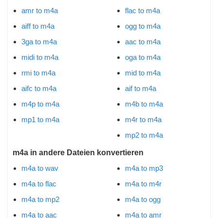
amr to m4a
flac to m4a
aiff to m4a
ogg to m4a
3ga to m4a
aac to m4a
midi to m4a
oga to m4a
rmi to m4a
mid to m4a
aifc to m4a
aif to m4a
m4p to m4a
m4b to m4a
mp1 to m4a
m4r to m4a
mp2 to m4a
m4a in andere Dateien konvertieren
m4a to wav
m4a to mp3
m4a to flac
m4a to m4r
m4a to mp2
m4a to ogg
m4a to aac
m4a to amr