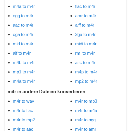
m4a to m4r
flac to m4r
ogg to m4r
amr to m4r
aac to m4r
aiff to m4r
oga to m4r
3ga to m4r
mid to m4r
midi to m4r
aif to m4r
rmi to m4r
m4b to m4r
aifc to m4r
mp1 to m4r
m4p to m4r
m4a to m4r
mp2 to m4r
m4r in andere Dateien konvertieren
m4r to wav
m4r to mp3
m4r to flac
m4r to m4a
m4r to mp2
m4r to ogg
m4r to aac
m4r to amr