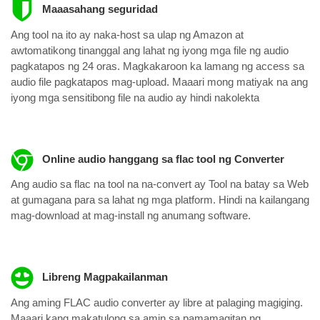
Maaasahang seguridad
Ang tool na ito ay naka-host sa ulap ng Amazon at
awtomatikong tinanggal ang lahat ng iyong mga file ng audio
pagkatapos ng 24 oras. Magkakaroon ka lamang ng access sa
audio file pagkatapos mag-upload. Maaari mong matiyak na ang
iyong mga sensitibong file na audio ay hindi nakolekta
Online audio hanggang sa flac tool ng Converter
Ang audio sa flac na tool na na-convert ay Tool na batay sa Web
at gumagana para sa lahat ng mga platform. Hindi na kailangang
mag-download at mag-install ng anumang software.
Libreng Magpakailanman
Ang aming FLAC audio converter ay libre at palaging magiging.
Maaari kang makatulong sa amin sa pamamagitan ng