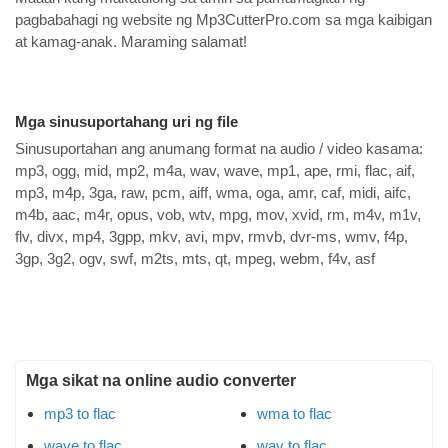
pagbabahagi ng website ng Mp3CutterPro.com sa mga kaibigan
at kamag-anak. Maraming salamat!
Mga sinusuportahang uri ng file
Sinusuportahan ang anumang format na audio / video kasama:
mp3, ogg, mid, mp2, m4a, wav, wave, mp1, ape, rmi, flac, aif,
mp3, m4p, 3ga, raw, pcm, aiff, wma, oga, amr, caf, midi, aifc,
m4b, aac, m4r, opus, vob, wtv, mpg, mov, xvid, rm, m4v, m1v,
flv, divx, mp4, 3gpp, mkv, avi, mpv, rmvb, dvr-ms, wmv, f4p,
3gp, 3g2, ogv, swf, m2ts, mts, qt, mpeg, webm, f4v, asf
Mga sikat na online audio converter
mp3 to flac
wma to flac
wave to flac
wav to flac