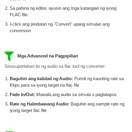
Sa pahina ng editor, ayusin ang mga katangian ng iyong
FLAC file.
I-click ang pindutan ng "Convert" upang simulan ang
conversion
Mga Advanced na Pagpipilian
Sinusuportahan ito ng audio sa flac tool ng converter:
Baguhin ang kalidad ng Audio:
Pumili ng kaunting rate sa
Kbps para sa iyong target na flac file
Fade In/Out:
Mawala ang audio sa simula o pagtatapos
Rate ng Halimbawang Audio:
Baguhin ang sample rate ng
iyong target flac file