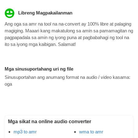
Libreng Magpakailanman
Ang oga sa amr na tool na na-convert ay 100% libre at palaging
magiging. Maaari kang makatulong sa amin sa pamamagitan ng
pagpapadala sa amin ng iyong puna at pagbabahagi ng tool na
ito sa iyong mga kaibigan. Salamat!
Mga sinusuportahang uri ng file
Sinusuportahan ang anumang format na audio / video kasama:
oga
Mga sikat na online audio converter
mp3 to amr
wma to amr