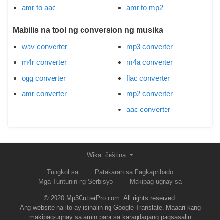
amr to aac
amr to mp2
Mabilis na tool ng conversion ng musika
wav converter
mp3 converter
m4r converter
m4a converter
ogg converter
flac converter
amr converter
mp2 converter
aac converter
Wika: čeština
Tungkol sa
Patakaran sa Pagkapribado
Mga Tuntunin ng Serbisyo
Makipag-ugnay sa
© 2020 Mp3CutterPro.com. All rights reserved.
Ang website na ito ay isinalin ng Google Translate. Maaari kang
makipag-ugnay sa amin para sa karagdagang pagsasalin