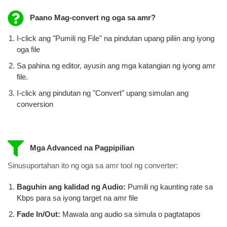
Paano Mag-convert ng oga sa amr?
I-click ang "Pumili ng File" na pindutan upang piliin ang iyong
oga file
Sa pahina ng editor, ayusin ang mga katangian ng iyong amr
file.
I-click ang pindutan ng "Convert" upang simulan ang
conversion
Mga Advanced na Pagpipilian
Sinusuportahan ito ng oga sa amr tool ng converter:
Baguhin ang kalidad ng Audio:
Pumili ng kaunting rate sa
Kbps para sa iyong target na amr file
Fade In/Out:
Mawala ang audio sa simula o pagtatapos