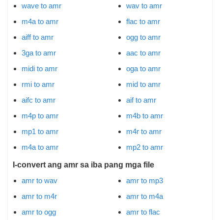
wave to amr
wav to amr
m4a to amr
flac to amr
aiff to amr
ogg to amr
3ga to amr
aac to amr
midi to amr
oga to amr
rmi to amr
mid to amr
aifc to amr
aif to amr
m4p to amr
m4b to amr
mp1 to amr
m4r to amr
m4a to amr
mp2 to amr
I-convert ang amr sa iba pang mga file
amr to wav
amr to mp3
amr to m4r
amr to m4a
amr to ogg
amr to flac