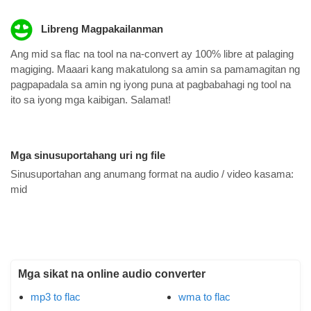
Libreng Magpakailanman
Ang mid sa flac na tool na na-convert ay 100% libre at palaging
magiging. Maaari kang makatulong sa amin sa pamamagitan ng
pagpapadala sa amin ng iyong puna at pagbabahagi ng tool na
ito sa iyong mga kaibigan. Salamat!
Mga sinusuportahang uri ng file
Sinusuportahan ang anumang format na audio / video kasama:
mid
Mga sikat na online audio converter
mp3 to flac
wma to flac