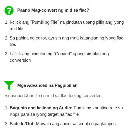
Paano Mag-convert ng mid sa flac?
I-click ang "Pumili ng File" na pindutan upang piliin ang iyong
mid file
Sa pahina ng editor, ayusin ang mga katangian ng iyong flac
file.
I-click ang pindutan ng "Convert" upang simulan ang
conversion
Mga Advanced na Pagpipilian
Sinusuportahan ito ng mid sa flac tool ng converter:
Baguhin ang kalidad ng Audio:
Pumili ng kaunting rate sa
Kbps para sa iyong target na flac file
Fade In/Out:
Mawala ang audio sa simula o pagtatapos