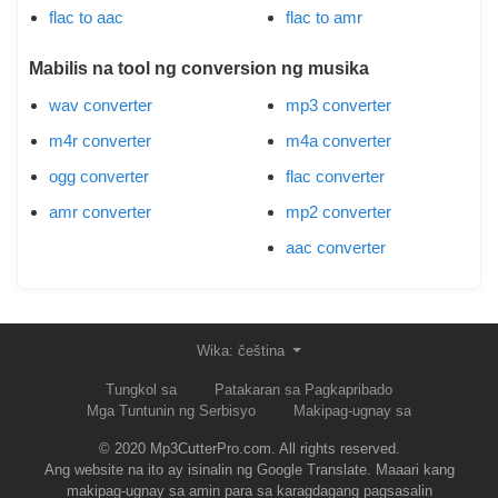
flac to aac
flac to amr
Mabilis na tool ng conversion ng musika
wav converter
mp3 converter
m4r converter
m4a converter
ogg converter
flac converter
amr converter
mp2 converter
aac converter
Wika: čeština
Tungkol sa
Patakaran sa Pagkapribado
Mga Tuntunin ng Serbisyo
Makipag-ugnay sa
© 2020 Mp3CutterPro.com. All rights reserved.
Ang website na ito ay isinalin ng Google Translate. Maaari kang
makipag-ugnay sa amin para sa karagdagang pagsasalin