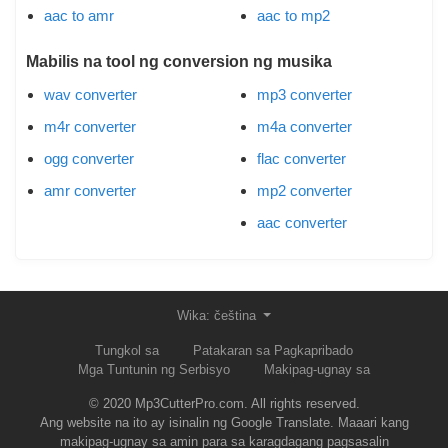
aac to amr
aac to mp2
Mabilis na tool ng conversion ng musika
wav converter
mp3 converter
m4r converter
m4a converter
ogg converter
flac converter
amr converter
mp2 converter
aac converter
Wika: čeština
Tungkol sa
Patakaran sa Pagkapribado
Mga Tuntunin ng Serbisyo
Makipag-ugnay sa
© 2020 Mp3CutterPro.com. All rights reserved.
Ang website na ito ay isinalin ng Google Translate. Maaari kang
makipag-ugnay sa amin para sa karagdagang pagsasalin