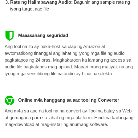
Rate ng Halimbawang Audio:
Baguhin ang sample rate ng
iyong target aac file
Maaasahang seguridad
Ang tool na ito ay naka-host sa ulap ng Amazon at
awtomatikong tinanggal ang lahat ng iyong mga file ng audio
pagkatapos ng 24 oras. Magkakaroon ka lamang ng access sa
audio file pagkatapos mag-upload. Maaari mong matiyak na ang
iyong mga sensitibong file na audio ay hindi nakolekta
Online m4a hanggang sa aac tool ng Converter
Ang m4a sa aac na tool na na-convert ay Tool na batay sa Web
at gumagana para sa lahat ng mga platform. Hindi na kailangang
mag-download at mag-install ng anumang software.