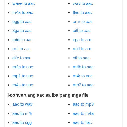
wave to aac
wav to aac
m4a to aac
flac to aac
ogg to aac
amr to aac
3ga to aac
aiff to aac
midi to aac
oga to aac
rmi to aac
mid to aac
aifc to aac
aif to aac
m4p to aac
m4b to aac
mp1 to aac
m4r to aac
m4a to aac
mp2 to aac
I-convert ang aac sa iba pang mga file
aac to wav
aac to mp3
aac to m4r
aac to m4a
aac to ogg
aac to flac