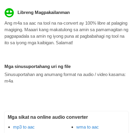
Libreng Magpakailanman
Ang m4a sa aac na tool na na-convert ay 100% libre at palaging
magiging. Maaari kang makatulong sa amin sa pamamagitan ng
pagpapadala sa amin ng iyong puna at pagbabahagi ng tool na
ito sa iyong mga kaibigan. Salamat!
Mga sinusuportahang uri ng file
Sinusuportahan ang anumang format na audio / video kasama:
m4a
Mga sikat na online audio converter
mp3 to aac
wma to aac