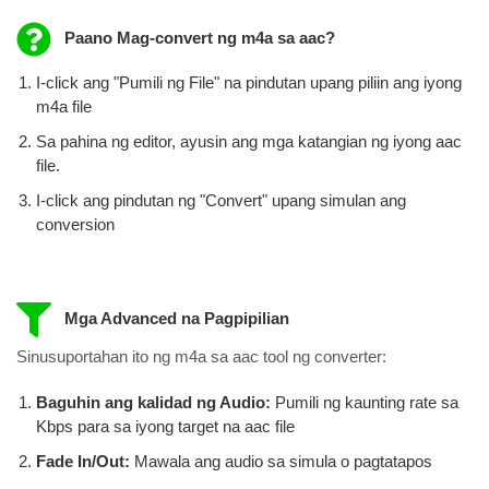
Paano Mag-convert ng m4a sa aac?
I-click ang "Pumili ng File" na pindutan upang piliin ang iyong
m4a file
Sa pahina ng editor, ayusin ang mga katangian ng iyong aac
file.
I-click ang pindutan ng "Convert" upang simulan ang
conversion
Mga Advanced na Pagpipilian
Sinusuportahan ito ng m4a sa aac tool ng converter:
Baguhin ang kalidad ng Audio:
Pumili ng kaunting rate sa
Kbps para sa iyong target na aac file
Fade In/Out:
Mawala ang audio sa simula o pagtatapos