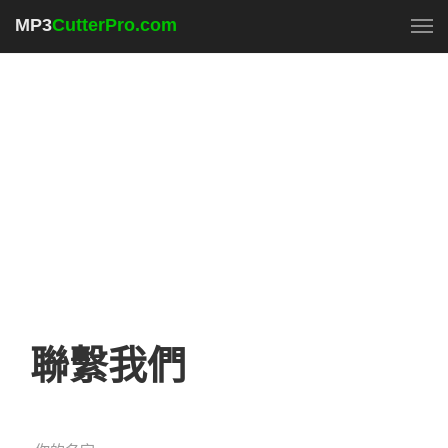
MP3
CutterPro.com
To
聯繫我們