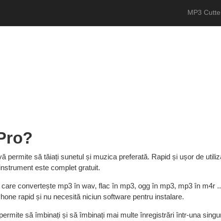
MP3 Cutte
Pro?
ă permite să tăiați sunetul și muzica preferată. Rapid și ușor de utili
instrument este complet gratuit.
 care convertește mp3 în wav, flac în mp3, ogg în mp3, mp3 în m4r ...
Phone rapid și nu necesită niciun software pentru instalare.
ermite să îmbinați și să îmbinați mai multe înregistrări într-una sing