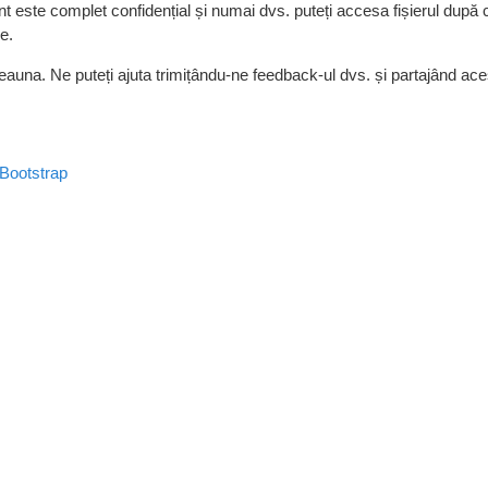
t este complet confidențial și numai dvs. puteți accesa fișierul după 
e.
deauna. Ne puteți ajuta trimițându-ne feedback-ul dvs. și partajând ace
Bootstrap