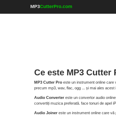
MP3
CutterPro.com
Ce este MP3 Cutter 
MP3 Cutter Pro
este un instrument online care v
precum mp3, wav, flac, ogg ... și mai ales acest 
Audio Converter
este un convertor audio online
convertiți muzica preferată. face tonuri de apel i
Audio Joiner
este un instrument online care vă p