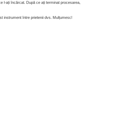
ce l-ați încărcat. După ce ați terminat procesarea,
st instrument între prietenii dvs. Mulțumesc!