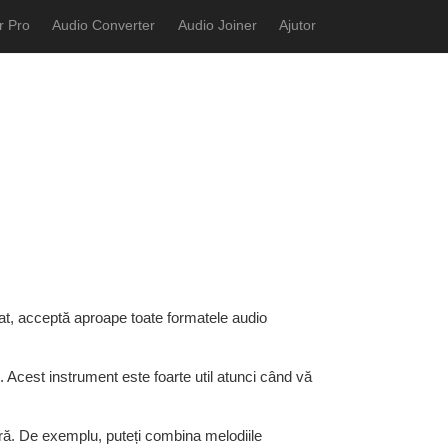
r Pro
Audio Converter
Audio Joiner
Ajutor
zat, acceptă aproape toate formatele audio
 Acest instrument este foarte util atunci când vă
ură. De exemplu, puteți combina melodiile